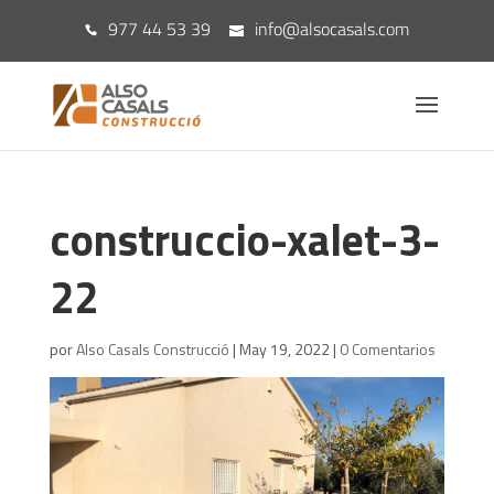
977 44 53 39
info@alsocasals.com
construccio-xalet-3-
22
por
Also Casals Construcció
|
May 19, 2022
|
0 Comentarios