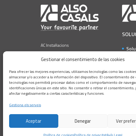
SOLU
AC Instal·lacions
Solu
a ob
AC Technologies
Gestionar el consentimiento de las cookies
Solu
AC Construcció
Para ofrecer las mejores experiencias, utilizamos tecnologías como las cookie
la i
almacenar y/o acceder a la información del dispositivo. El consentimiento de 
AC Amiant
Solu
tecnologías nos permitirá procesar datos como el comportamiento de navegac
identificaciones únicas en este sitio. No consentir o retirar el consentimiento
AC Ferros Coll de l´Alba
a lo
afectar negativamente a ciertas características y funciones.
Solu
Gestiona els serveis
a pa
Aceptar
Denegar
Ver prefe
Política de cookies
Política de privacitat
Avís Legal