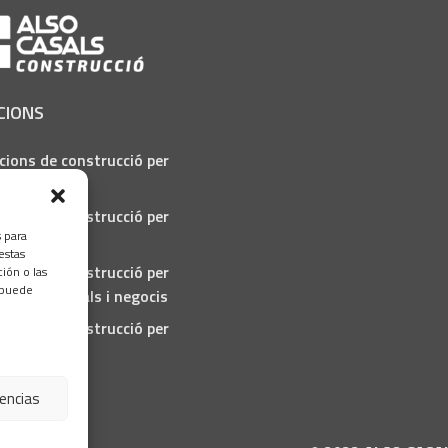
CIONS
cions de construcció per
ra pública
cions de construcció per
s para
ndústria
estas
cions de construcció per
ión o las
, puede
cals comercials i negocis
cions de construcció per
rticulars
rencias