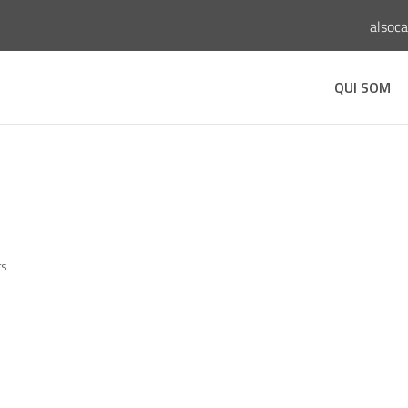
alsoc
QUI SOM
ts