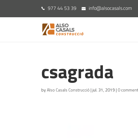
977 44 53 39
info@alsocasals.com
csagrada
by
Also Casals Construcció
|
jul. 31, 2019
|
0 commen