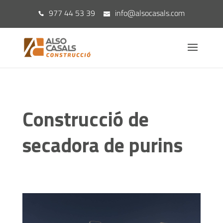
977 44 53 39
info@alsocasals.com
Construcció de
secadora de purins