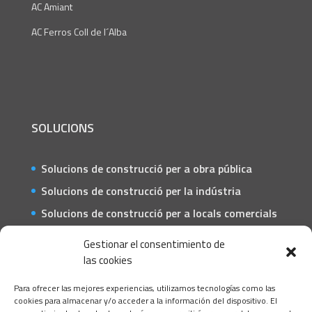
AC Amiant
AC Ferros Coll de l´Alba
SOLUCIONS
Solucions de construcció per a obra pública
Solucions de construcció per la indústria
Solucions de construcció per a locals comercials
i negocis
Gestionar el consentimiento de
Solucions de construcció per a particulars
las cookies
CONTACTE
Para ofrecer las mejores experiencias, utilizamos tecnologías como las
cookies para almacenar y/o acceder a la información del dispositivo. El