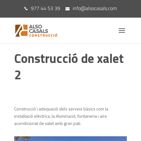
977 44 53 39
info@alsocasals.com
Construcció de xalet
2
Construcció i adequació dels serveis bàsics com la
instal·lació elèctrica, la il·luminació, fontaneria i aire
acondicionat de xalet amb gran pati.