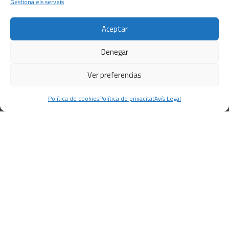
Gestiona els serveis
AC Ferros Coll de l´Alba
Aceptar
Denegar
Ver preferencias
SOLUCIONS
Política de cookies
Política de privacitat
Avís Legal
Solucions de construcció per a obra pública
Solucions de construcció per la indústria
Solucions de construcció per a locals comercials
i negocis
Solucions de construcció per a particulars
CONTACTE
C/ Barcelona, 74 – Tortosa 43500
T 977445339 / M 607333789