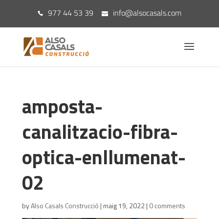
977 44 53 39
info@alsocasals.com
amposta-
canalitzacio-fibra-
optica-enllumenat-
02
by
Also Casals Construcció
|
maig 19, 2022
|
0 comments