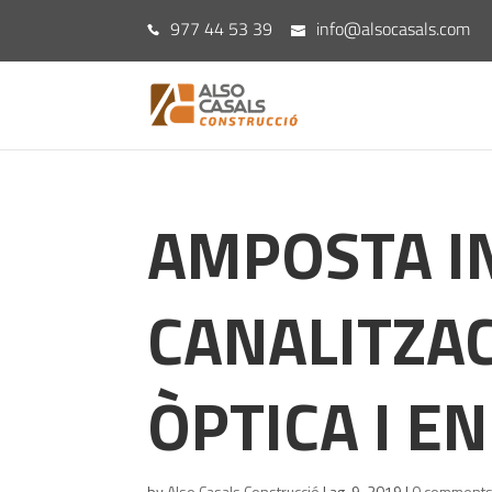
977 44 53 39
info@alsocasals.com
AMPOSTA IN
CANALITZAC
ÒPTICA I E
by
Also Casals Construcció
|
ag. 9, 2019
|
0 comment