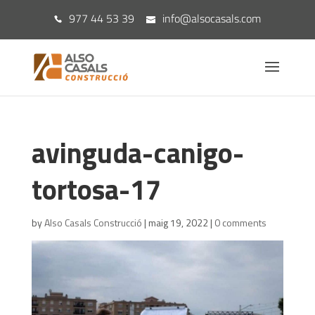
977 44 53 39
info@alsocasals.com
avinguda-canigo-
tortosa-17
by
Also Casals Construcció
|
maig 19, 2022
|
0 comments