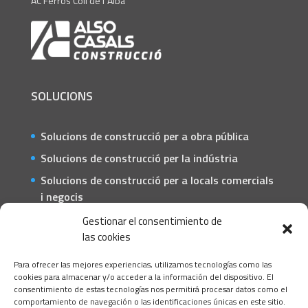
AC Ferros Coll de l´Alba
SOLUCIONS
Solucions de construcció per a obra pública
Solucions de construcció per la indústria
Solucions de construcció per a locals comercials
i negocis
Solucions de construcció per a particulars
Gestionar el consentimiento de
las cookies
CONTACTE
Para ofrecer las mejores experiencias, utilizamos tecnologías como las
C/ Barcelona, 74 – Tortosa 43500
cookies para almacenar y/o acceder a la información del dispositivo. El
consentimiento de estas tecnologías nos permitirá procesar datos como el
T 977445339 / M 607333789
comportamiento de navegación o las identificaciones únicas en este sitio.