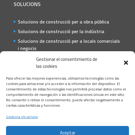
SOLUCIONS
Solucions de construcció per a obra pública
Solucions de construcció per la indústria
Solucions de construcció per a locals comercials
i negocis
Solucions de construcció per a particulars
Gestionar el consentimiento de
las cookies
CONTACTE
Para ofrecer las mejores experiencias, utilizamos tecnologías como las
C/ Barcelona, 74 – Tortosa 43500
cookies para almacenar y/o acceder a la información del dispositivo. El
consentimiento de estas tecnologías nos permitirá procesar datos como el
T 977445339 / M 607333789
comportamiento de navegación o las identificaciones únicas en este sitio.
No consentir o retirar el consentimiento, puede afectar negativamente a
info@alsocasals.com
ciertas características y funciones.
Gestiona els serveis
Aceptar