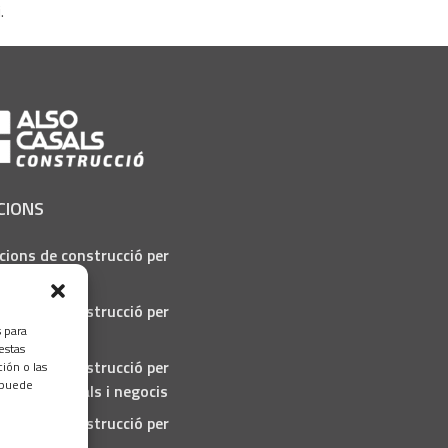
.
CIONS
cions de construcció per
ra pública
cions de construcció per
s para
ndústria
estas
cions de construcció per
ión o las
, puede
cals comercials i negocis
cions de construcció per
rticulars