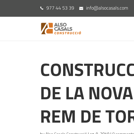
977 44 53 39
info@alsocasals.com
CONSTRUCC
DE LA NOVA
REM DE TO
by
Also Casals Construcció
|
ag. 9, 2019
|
0 comment