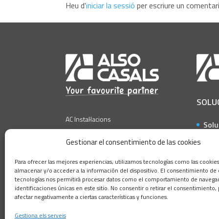
Heu d'
iniciar la sessió
per escriure un comentari
SOLU
AC Instal·lacions
Solu
a ob
AC Technologies
Gestionar el consentimiento de las cookies
Solu
AC Construcció
Para ofrecer las mejores experiencias, utilizamos tecnologías como las cookie
la i
almacenar y/o acceder a la información del dispositivo. El consentimiento de 
AC Amiant
Solu
tecnologías nos permitirá procesar datos como el comportamiento de navegac
identificaciones únicas en este sitio. No consentir o retirar el consentimiento
AC Ferros Coll de l´Alba
a lo
afectar negativamente a ciertas características y funciones.
Solu
Gestiona els serveis
a pa