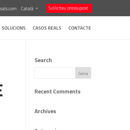
Sol·liciteu pressupost
asals.com
Català
SOLUCIONS
CASOS REALS
CONTACTE
Search
E
Recent Comments
Archives