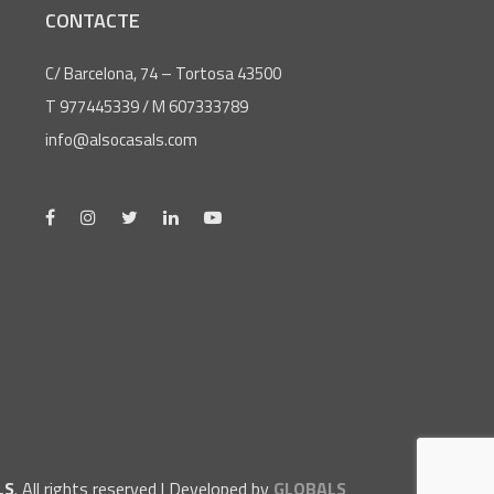
CONTACTE
C/ Barcelona, 74 – Tortosa 43500
T 977445339 / M 607333789
info@alsocasals.com
LS
. All rights reserved | Developed by
GLOBALS