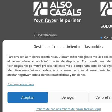
SOLU
AC Instal·lacions
Solu
a ob
AC Technologies
Gestionar el consentimiento de las cookies
Solu
AC Construcció
Para ofrecer las mejores experiencias, utilizamos tecnologías como las cookie
la i
almacenar y/o acceder a la información del dispositivo. El consentimiento de 
AC Amiant
Solu
tecnologías nos permitirá procesar datos como el comportamiento de navegac
identificaciones únicas en este sitio. No consentir o retirar el consentimiento
AC Ferros Coll de l´Alba
a lo
afectar negativamente a ciertas características y funciones.
Solu
Gestiona els serveis
a pa
Aceptar
Denegar
Ver prefe
Política de cookies
Política de privacitat
Avís Legal
Política de privacitat
Política de cookies
Av