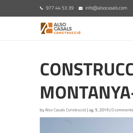
977 44 53 39
info@alsocasals.com
CONSTRUCC
MONTANYA
by
Also Casals Construcció
|
ag. 9, 2019
|
0 comment