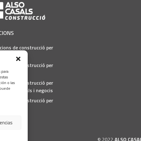
CIONS
cions de construcció per
ra pública
cions de construcció per
s para
ndústria
estas
cions de construcció per
ión o las
, puede
cals comercials i negocis
cions de construcció per
rticulars
rencias
ís Legal
© 2022
ALSO CASA