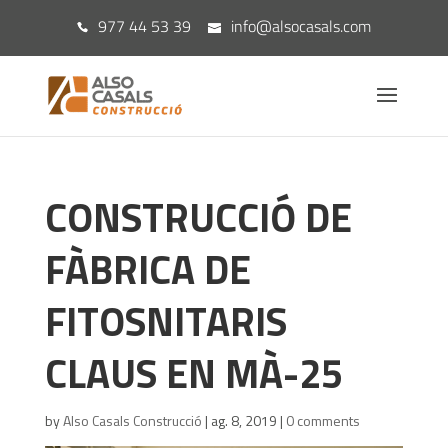
977 44 53 39
info@alsocasals.com
CONSTRUCCIÓ DE
FÀBRICA DE
FITOSNITARIS
CLAUS EN MÀ-25
by
Also Casals Construcció
|
ag. 8, 2019
|
0 comments