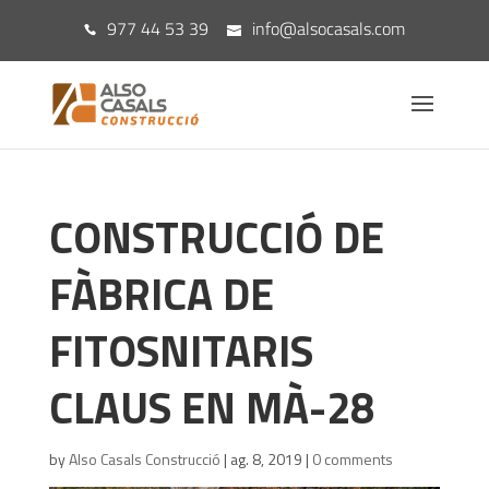
977 44 53 39
info@alsocasals.com
CONSTRUCCIÓ DE
FÀBRICA DE
FITOSNITARIS
CLAUS EN MÀ-28
by
Also Casals Construcció
|
ag. 8, 2019
|
0 comments