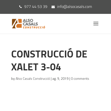
977 44 53 39
info@alsocasals.com
CONSTRUCCIÓ DE
XALET 3-04
by
Also Casals Construcció
|
ag. 9, 2019
|
0 comments