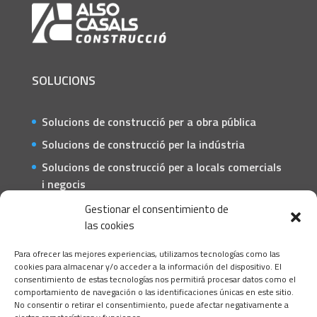
SOLUCIONS
Solucions de construcció per a obra pública
Solucions de construcció per la indústria
Solucions de construcció per a locals comercials
i negocis
Solucions de construcció per a particulars
Gestionar el consentimiento de
las cookies
CONTACTE
Para ofrecer las mejores experiencias, utilizamos tecnologías como las
C/ Barcelona, 74 – Tortosa 43500
cookies para almacenar y/o acceder a la información del dispositivo. El
consentimiento de estas tecnologías nos permitirá procesar datos como el
T 977445339 / M 607333789
comportamiento de navegación o las identificaciones únicas en este sitio.
No consentir o retirar el consentimiento, puede afectar negativamente a
info@alsocasals.com