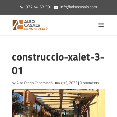
977 44 53 39
info@alsocasals.com
construccio-xalet-3-
01
by
Also Casals Construcció
|
maig 19, 2022
|
0 comments