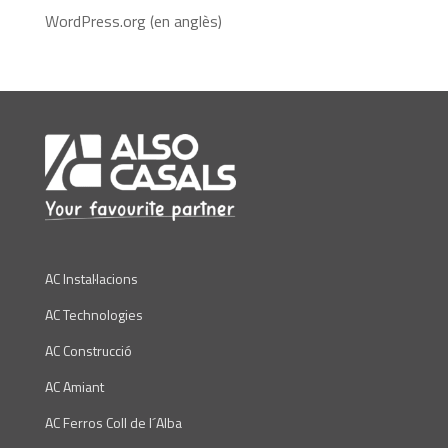
WordPress.org (en anglès)
AC Instal·lacions
AC Technologies
AC Construcció
AC Amiant
AC Ferros Coll de l´Alba