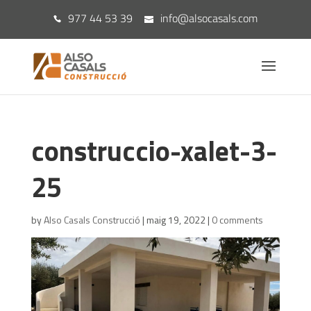
977 44 53 39
info@alsocasals.com
construccio-xalet-3-
25
by
Also Casals Construcció
|
maig 19, 2022
|
0 comments