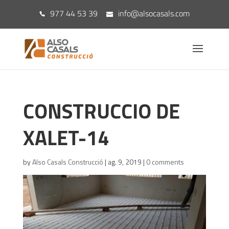
977 44 53 39
info@alsocasals.com
CONSTRUCCIO DE
XALET-14
by
Also Casals Construcció
|
ag. 9, 2019
|
0 comments