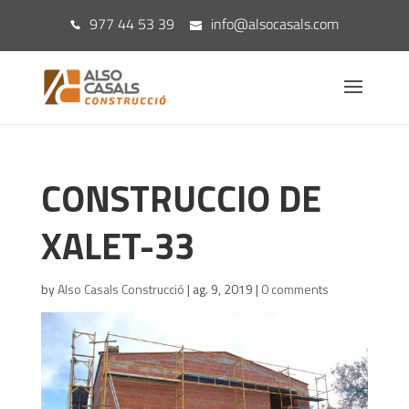
977 44 53 39
info@alsocasals.com
CONSTRUCCIO DE
XALET-33
by
Also Casals Construcció
|
ag. 9, 2019
|
0 comments