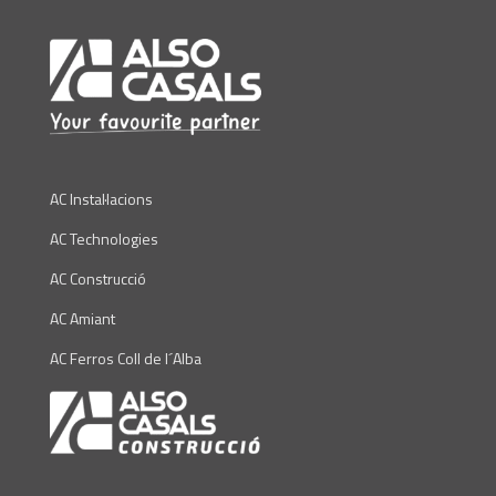
AC Instal·lacions
AC Technologies
AC Construcció
AC Amiant
AC Ferros Coll de l´Alba