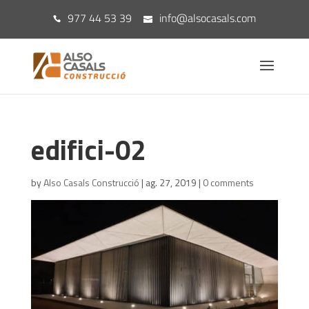
977 44 53 39
info@alsocasals.com
edifici-02
by
Also Casals Construcció
|
ag. 27, 2019
|
0 comments