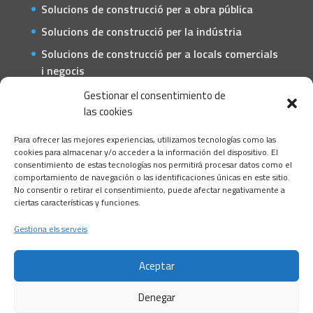
Solucions de construcció per a obra pública
Solucions de construcció per la indústria
Solucions de construcció per a locals comercials
i negocis
Solucions de construcció per a particulars
Gestionar el consentimiento de
las cookies
CONTACTE
Para ofrecer las mejores experiencias, utilizamos tecnologías como las
C/ Barcelona, 74 – Tortosa 43500
cookies para almacenar y/o acceder a la información del dispositivo. El
consentimiento de estas tecnologías nos permitirá procesar datos como el
T 977445339 / M 607333789
comportamiento de navegación o las identificaciones únicas en este sitio.
No consentir o retirar el consentimiento, puede afectar negativamente a
info@alsocasals.com
ciertas características y funciones.
Gestiona els serveis
Aceptar
Denegar
Política de privacitat
Política de cookies
Avís