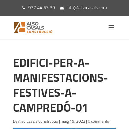
977 44 53 39
info@alsocasals.com
EDIFICI-PER-A-
MANIFESTACIONS-
FESTIVES-A-
CAMPREDÓ-01
by
Also Casals Construcció
|
maig 19, 2022
|
0 comments