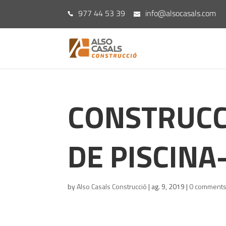
977 44 53 39
info@alsocasals.com
CONSTRUCCI
DE PISCINA
by
Also Casals Construcció
|
ag. 9, 2019
|
0 comment