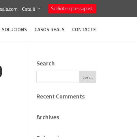
Sol·liciteu pressupost
asals.com
Català
SOLUCIONS
CASOS REALS
CONTACTE
Ó
Search
Recent Comments
Archives