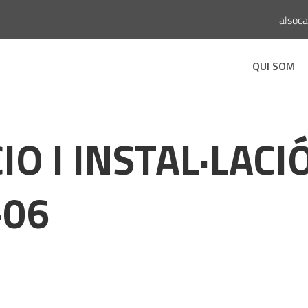
alsoc
QUI SOM
O I INSTAL·LACI
-06
s