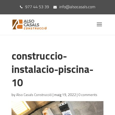
977 44 53 39
info@alsocasals.com
construccio-
instalacio-piscina-
10
by
Also Casals Construcció
|
maig 19, 2022
|
0 comments