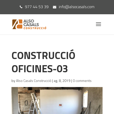
977 44 53 39
info@alsocasals.com
CONSTRUCCIÓ
OFICINES-03
by
Also Casals Construcció
|
ag. 8, 2019
|
0 comments