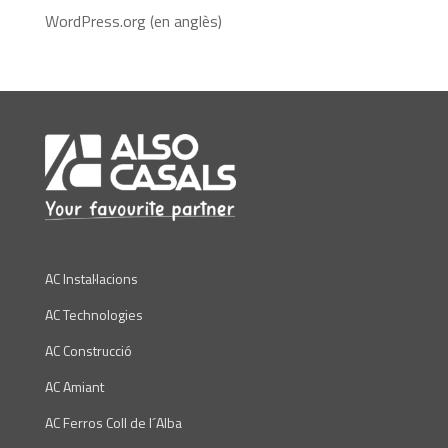
WordPress.org (en anglès)
AC Instal·lacions
AC Technologies
AC Construcció
AC Amiant
AC Ferros Coll de l´Alba