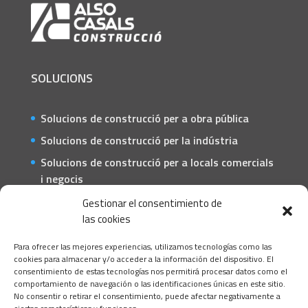
SOLUCIONS
Solucions de construcció per a obra pública
Solucions de construcció per la indústria
Solucions de construcció per a locals comercials
i negocis
Solucions de construcció per a particulars
Gestionar el consentimiento de
las cookies
CONTACTE
Para ofrecer las mejores experiencias, utilizamos tecnologías como las
C/ Barcelona, 74 – Tortosa 43500
cookies para almacenar y/o acceder a la información del dispositivo. El
consentimiento de estas tecnologías nos permitirá procesar datos como el
T 977445339 / M 607333789
comportamiento de navegación o las identificaciones únicas en este sitio.
No consentir o retirar el consentimiento, puede afectar negativamente a
info@alsocasals.com