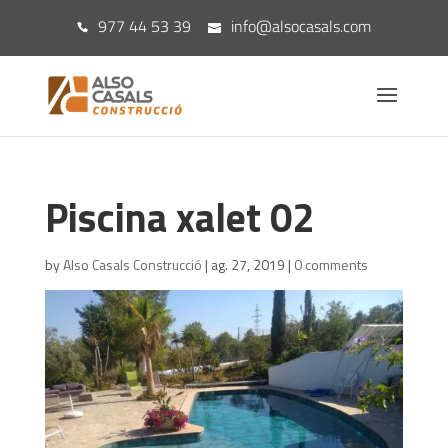
977 44 53 39
info@alsocasals.com
Piscina xalet 02
by
Also Casals Construcció
|
ag. 27, 2019
|
0 comments