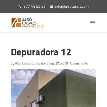
977 44 53 39
info@alsocasals.com
Depuradora 12
by
Also Casals Construcció
|
ag. 27, 2019
|
0 comments