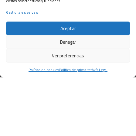
Solucions de construcció per a locals comercials
ciertas características y funciones.
i negocis
Gestiona els serveis
Solucions de construcció per a particulars
Aceptar
CONTACTE
Denegar
C/ Barcelona, 74 – Tortosa 43500
T 977445339 / M 607333789
Ver preferencias
info@alsocasals.com
Política de cookies
Política de privacitat
Avís Legal
Política de privacitat
Política de cookies
Avís
Legal
© 2022
ALSO CASALS
. All rights reserved |
Developed by
GLOBALS