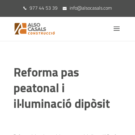
977 44 53 39
info@alsocasals.com
Reforma pas
peatonal i
il·luminació dipòsit