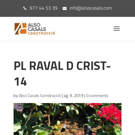
977 44 53 39
info@alsocasals.com
PL RAVAL D CRIST-
14
by
Also Casals Construcció
|
ag. 9, 2019
|
0 comments