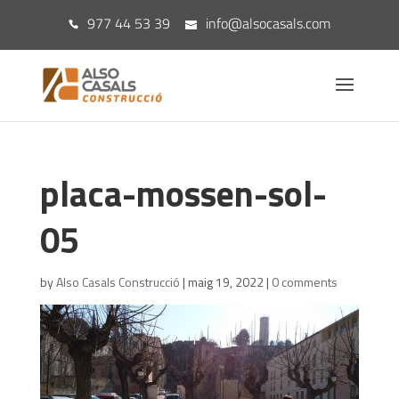
977 44 53 39
info@alsocasals.com
placa-mossen-sol-
05
by
Also Casals Construcció
|
maig 19, 2022
|
0 comments