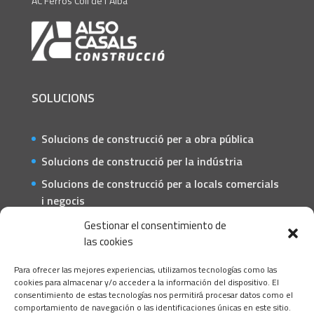
AC Ferros Coll de l´Alba
SOLUCIONS
Solucions de construcció per a obra pública
Solucions de construcció per la indústria
Solucions de construcció per a locals comercials
i negocis
Solucions de construcció per a particulars
Gestionar el consentimiento de
las cookies
CONTACTE
Para ofrecer las mejores experiencias, utilizamos tecnologías como las
C/ Barcelona, 74 – Tortosa 43500
cookies para almacenar y/o acceder a la información del dispositivo. El
consentimiento de estas tecnologías nos permitirá procesar datos como el
T 977445339 / M 607333789
comportamiento de navegación o las identificaciones únicas en este sitio.