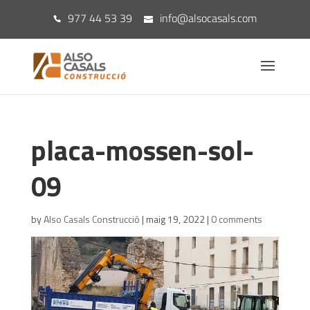
977 44 53 39
info@alsocasals.com
placa-mossen-sol-
09
by
Also Casals Construcció
|
maig 19, 2022
|
0 comments