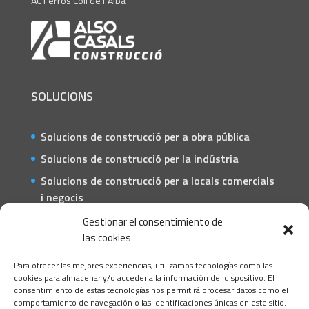
AC Ferros Coll de l´Alba
SOLUCIONS
Solucions de construcció per a obra pública
Solucions de construcció per la indústria
Solucions de construcció per a locals comercials
i negocis
Solucions de construcció per a particulars
Gestionar el consentimiento de
las cookies
CONTACTE
Para ofrecer las mejores experiencias, utilizamos tecnologías como las
C/ Barcelona, 74 – Tortosa 43500
cookies para almacenar y/o acceder a la información del dispositivo. El
consentimiento de estas tecnologías nos permitirá procesar datos como el
T 977445339 / M 607333789
comportamiento de navegación o las identificaciones únicas en este sitio.