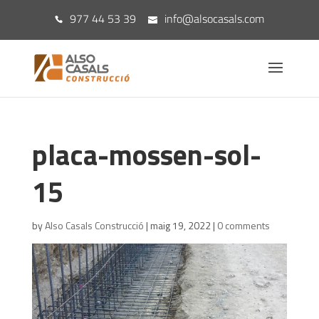
977 44 53 39
info@alsocasals.com
placa-mossen-sol-
15
by
Also Casals Construcció
|
maig 19, 2022
|
0 comments