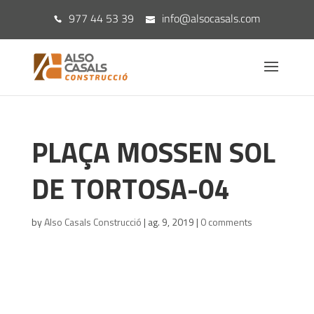
977 44 53 39
info@alsocasals.com
PLAÇA MOSSEN SOL
DE TORTOSA-04
by
Also Casals Construcció
|
ag. 9, 2019
|
0 comments