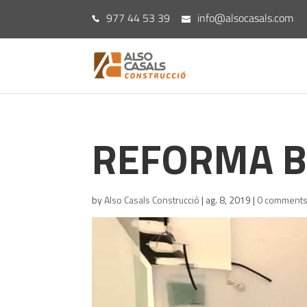
977 44 53 39
info@alsocasals.com
REFORMA B
by
Also Casals Construcció
|
ag. 8, 2019
|
0 comment