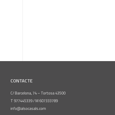
CONTACTE
C/ Barcelona, 74 – Tortosa 43500
T 977445339 / M 607333789
info@alsocasals.com