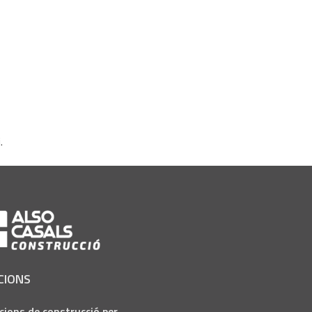
.
CIONS
cions de construcció per