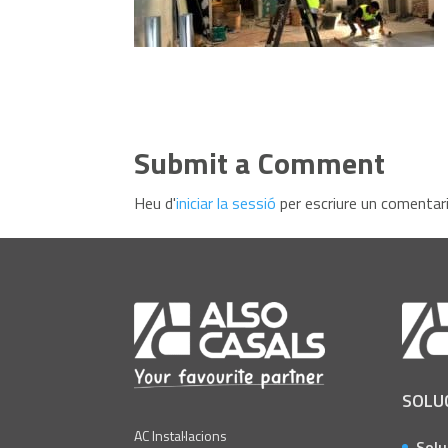
Submit a Comment
Heu d'
iniciar la sessió
per escriure un comentari
SOLU
AC Instal·lacions
Solu