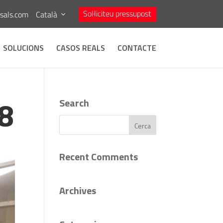
Sol·liciteu pressupost
asals.com
Català
SOLUCIONS
CASOS REALS
CONTACTE
8
Search
Recent Comments
Archives