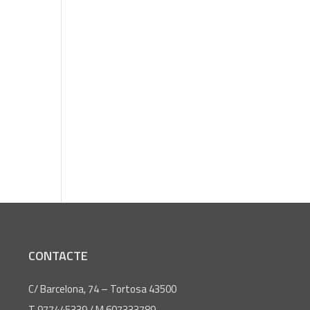
CONTACTE
C/ Barcelona, 74 – Tortosa 43500
T 977445339 / M 607333789