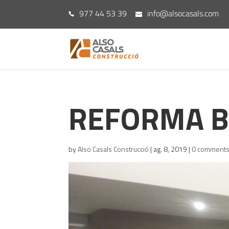
977 44 53 39
info@alsocasals.com
REFORMA B
by
Also Casals Construcció
|
ag. 8, 2019
|
0 comment