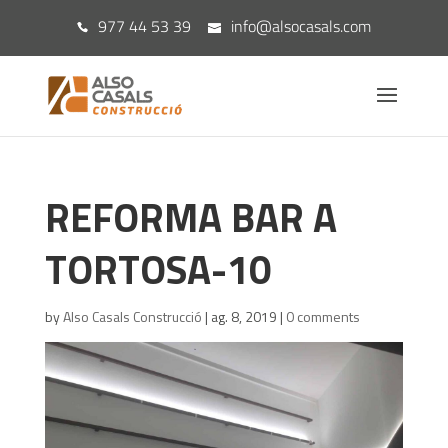
977 44 53 39
info@alsocasals.com
REFORMA BAR A
TORTOSA-10
by
Also Casals Construcció
|
ag. 8, 2019
|
0 comments