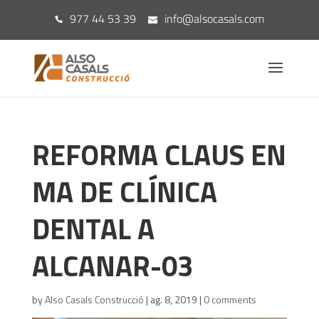
977 44 53 39
info@alsocasals.com
REFORMA CLAUS EN
MA DE CLÍNICA
DENTAL A
ALCANAR-03
by
Also Casals Construcció
|
ag. 8, 2019
|
0 comments