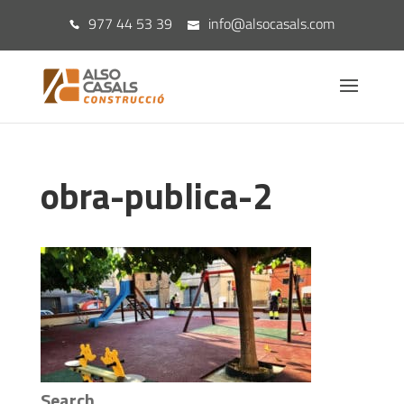
977 44 53 39
info@alsocasals.com
obra-publica-2
Search