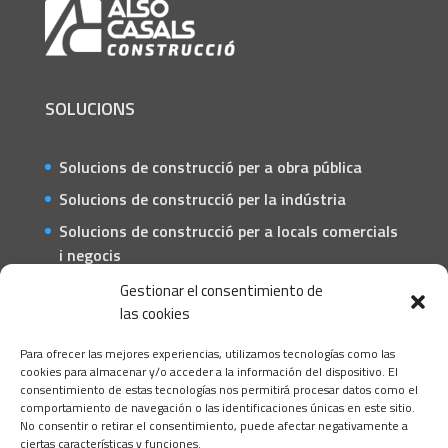
SOLUCIONS
Solucions de construcció per a obra pública
Solucions de construcció per la indústria
Solucions de construcció per a locals comercials
i negocis
Solucions de construcció per a particulars
Gestionar el consentimiento de
las cookies
CONTACTE
Para ofrecer las mejores experiencias, utilizamos tecnologías como las
C/ Barcelona, 74 – Tortosa 43500
cookies para almacenar y/o acceder a la información del dispositivo. El
consentimiento de estas tecnologías nos permitirá procesar datos como el
T 977445339 / M 607333789
comportamiento de navegación o las identificaciones únicas en este sitio.
No consentir o retirar el consentimiento, puede afectar negativamente a
info@alsocasals.com
ciertas características y funciones.