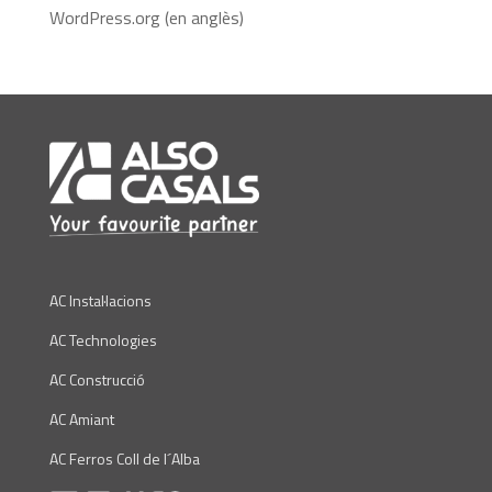
WordPress.org (en anglès)
AC Instal·lacions
AC Technologies
AC Construcció
AC Amiant
AC Ferros Coll de l´Alba