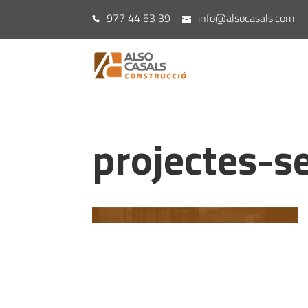
977 44 53 39
info@alsocasals.com
projectes-s